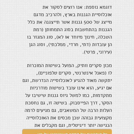
דוגמא נוספת: אנו רוצים לסקור את
אוכלוסיית הגננות בארץ, ולהרכיב מדגם
מייצג של 500 גננות אשר תייצגנה את כלל
הגננות בהתחשבות בסוג התמחותן (רמת
השכלה, חינוך מיוחד או לא), סוג המגזר בו
הן עובדות (דתי, חרדי, ממלכתי), וסוג הגן
(עירוני, פרטי).
מכון סקרים וותיק, הפועל בשיטות המוכרות
לו (פאנל אינטרנטי, סקרים טלפוניים),
יתקשה מאוד להגיע לאוכלוסייה הנדרשת, וגם
אם יגיע, הוא אינו עובד בשיטות מודרניות
מתקדמות, כמו למשל גיוס גננות שישיבו על
הסקר, דרך הפייסבוק. בשיטה זו, גם נחסכת
העלות הרבה של המשאבים, גם מגיעים לרמה
מקצועית גבוהה שכן מכסים את האוכלוסייה
הנגישה יותר דיגיטלית, וגם מקבלים את