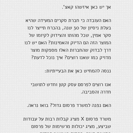
אך יש כאן איזשהו קאצ'.
האם העובדה כי חברת סקרים המעידה שהיא
בעלת ניסיון של 30 שנה, בהכרח תייצר לנו
סקר אמין, שכל מהותו והצידוק לקיומו של
המוצר הזה הם הדיוק והאמינות? האם יש לנו
דרך לבדוק שהחברות האלו מספקות מוצר
מדויק כמו שאנו רוצים? איך נוכל לדעת?
ננסה להמחיש כאן את הבעייתיות:
אנו רוצים לפרסם עסק קטן וחדש לתושבי
חדרה והסביבה.
האם נפנה למשרד פרסום גדול? בואו נראה.
משרד פרסום X מציג קבלות רבות על עבודות
שביצע, מציג יכולות מרשימות של פרסום