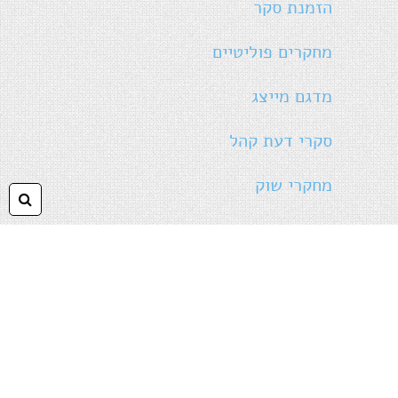
הזמנת סקר
מחקרים פוליטיים
מדגם מייצג
סקרי דעת קהל
מחקרי שוק
קבוצות מיקוד
מכון מסקר- שירותי מחקר וסקרים ©
2014
folyou
חיפ
הקמת חנויות אונליין