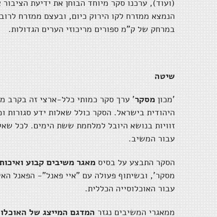
(ועוד), ערכנו סקר מיוחד הבוחן את ידיעת הציבור
הנמצא ממזרח לקו הירוק כיום, ובעצם ממזרח לרוב 
במרחק של ק"מ ספורים מריכוזי הערים הגדולות.
שיטה
'מכון
מסקר
' ערך סקר כמותי כלל-ארצי זה בקרב מד
היהודית בישראל. הסקר כולל שאלות ידע סגורות ומ
עבור המשיב.
הסקר התבצע על בסיס
מאגר משיבים קבוע ואיכותי
מסקר', ובשיתוף פעולה עם "איי פאנל"- הפאנל האי
עבור האוכלוסייה הכללית.
ממאגרי המשיבים נגזר
המדגם המייצג של האוכלוס