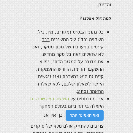
והדיוק.
למה זול אצלנו?
כל נתוני הבסיס (מגורים, מין, גיל,
השקפה וכד') של המשיבים
כבר
קיימים במערכת של מכון מסקר
, ואנו
לא שואלים זאת כל סקר מחדש.
אם מדובר על המגזר הדתי, נושא
ההשקפה הדתית הדורש התעמקות,
קיים גם הוא במערכת ואנו ניגשים
היישר לשאלון שלכם,
ללא שאלות
התאמה וסיווג
.
אנו מתבססים על
השיטה האינטרנטית
היעילה ביותר כיום בעולם המחקר
. כך אין אנו
ואף האמינה יותר
צריכים להחזיק אולם מלא של סוקרים